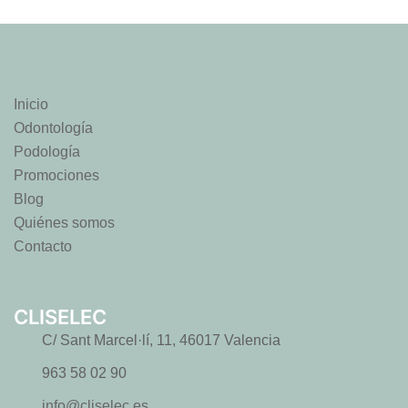
Inicio
Odontología
Podología
Promociones
Blog
Quiénes somos
Contacto
CLISELEC
C/ Sant Marcel·lí, 11, 46017 Valencia
963 58 02 90
info@cliselec.es