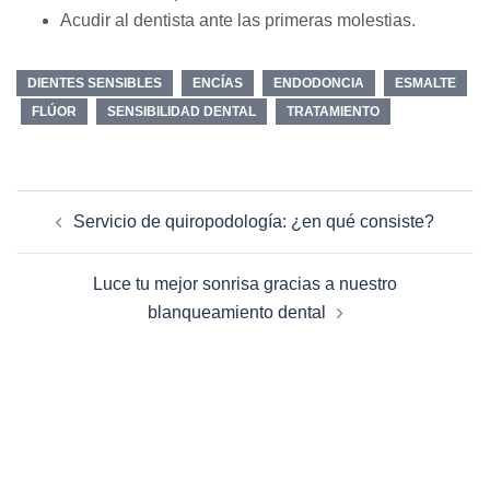
Acudir al dentista ante las primeras molestias.
DIENTES SENSIBLES
ENCÍAS
ENDODONCIA
ESMALTE
FLÚOR
SENSIBILIDAD DENTAL
TRATAMIENTO
Navegación
Servicio de quiropodología: ¿en qué consiste?
de
entradas
Luce tu mejor sonrisa gracias a nuestro
blanqueamiento dental